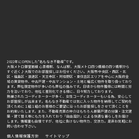
2022年にOPENした“名もなき不動産”です。
大阪メトロ御堂筋線 心斎橋駅、なんば駅、大阪メトロ四つ橋線の四ツ橋駅から
すぐ近く♪大阪でのお部屋探しはお任せください。大阪市 中央区・西区・北
区・福島区・浪速区・天王寺区・阿倍野区・東住吉区エリアを中心に大阪府全
域の賃貸物件、中古戸建・中古マンション・土地と幅広く物件を取り扱っており
ます。弊社限定物件が多いのも弊社の強みです。日頃から物件獲得には時間と労
力を注いでおり、他社と差別化できる様に、日々努力しております。
熟練されたコーディネーターが多く、女性コーディネーターもいる為、安心して
お部屋探しが出来ます。名もなき不動産では気に入った物件を納得してご契約を
頂くために１組１組のお客様のご要望に沿ったお部屋探しをさせて頂くことを
お約束いたします。また、不動産売買の仲介はもちろん新築戸建の分譲・注文建
築・建て替え等にも力を入れており「自由設計」による快適な暮らしをお届け
します。情報量も自慢ですが、他社に負けない物件力、交渉力。是非お気軽にお
問い合わせ下さい。
個人情報保護方針
サイトマップ