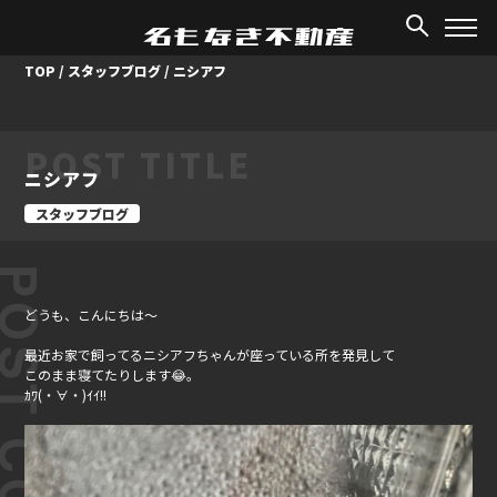
TOP
/
スタッフブログ
/
ニシアフ
POST TITLE
ニシアフ
スタッフブログ
ST CONTENT
どうも、こんにちは～
最近お家で飼ってるニシアフちゃんが座っている所を発見して
このまま寝てたりします😂。
ｶﾜ(・∀・)ｲｲ!!