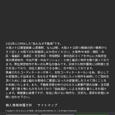
2022年にOPENした“名もなき不動産”です。
大阪メトロ御堂筋線 心斎橋駅、なんば駅、大阪メトロ四つ橋線の四ツ橋駅から
すぐ近く♪大阪でのお部屋探しはお任せください。大阪市 中央区・西区・北
区・福島区・浪速区・天王寺区・阿倍野区・東住吉区エリアを中心に大阪府全
域の賃貸物件、中古戸建・中古マンション・土地と幅広く物件を取り扱っており
ます。弊社限定物件が多いのも弊社の強みです。日頃から物件獲得には時間と労
力を注いでおり、他社と差別化できる様に、日々努力しております。
熟練されたコーディネーターが多く、女性コーディネーターもいる為、安心して
お部屋探しが出来ます。名もなき不動産では気に入った物件を納得してご契約を
頂くために１組１組のお客様のご要望に沿ったお部屋探しをさせて頂くことを
お約束いたします。また、不動産売買の仲介はもちろん新築戸建の分譲・注文建
築・建て替え等にも力を入れており「自由設計」による快適な暮らしをお届け
します。情報量も自慢ですが、他社に負けない物件力、交渉力。是非お気軽にお
問い合わせ下さい。
個人情報保護方針
サイトマップ
Copyright © 2022 名もなき不動産｜株式会社INNOSENSE Co., Ltd All Rights Reserved.