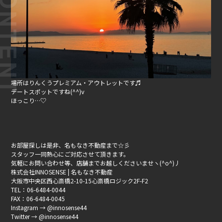
場所はりんくうプレミアム・アウトレットです♬
デートスポットですね(^^)v
ほっこり…♡
お部屋探しは是非、名もなき不動産まで☆彡
スタッフ一同熱心にご対応させて頂きます。
気軽にお問い合わせ等、店舗までお越しくださいませヽ(^o^)丿
株式会社INNOSENSE | 名もなき不動産
大阪市中央区西心斎橋2-10-15心斎橋ロジック2F-F2
TEL：06-6484-0044
FAX：06-6484-0045
Instagram → @innosense44
Twitter → @innosense44