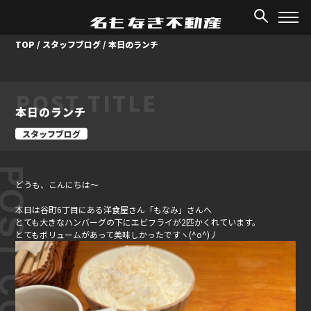
TOP
/
スタッフブログ
/
本日のランチ
POST TITLE
本日のランチ
スタッフブログ
ST CONTENT
どうも、こんにちは～
本日は谷町6丁目にある洋食屋さん「もなみ」さんへ
とても大きなハンバーグの下にエビフライが2匹かくれています。
とてもボリュームがあって美味しかったですヽ(^o^)丿