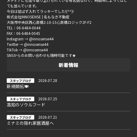
メディアにも度々取り上げられている有名店なので、時間帯によってはと
ても並んでいます。
今日は並ばず入れてラッキーでした!(^^)!
株式会社INNOSENSE | 名もなき不動産
大阪市中央区西心斎橋2-10-15心斎橋ロジック2F-F2
TEL：06-6484-0044
FAX：06-6484-0045
Instagram → @innosense44
Twitter → @innosense44
TikTok → @innosense44
SNSからのお問い合わせも随時可能です★
新着情報
2026.07.28
スタッフブログ
新規開拓🍽
2026.07.25
スタッフブログ
高知のソウルフード
2026.07.21
スタッフブログ
ミナミの隠れ家居酒屋へ