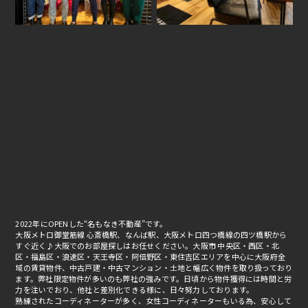
2022年にOPENした“名もなき不動産”です。
大阪メトロ御堂筋線 心斎橋駅、なんば駅、大阪メトロ四つ橋線の四ツ橋駅から
すぐ近く♪大阪でのお部屋探しはお任せください。大阪市 中央区・西区・北
区・福島区・浪速区・天王寺区・阿倍野区・東住吉区エリアを中心に大阪府全
域の賃貸物件、中古戸建・中古マンション・土地と幅広く物件を取り扱っており
ます。弊社限定物件が多いのも弊社の強みです。日頃から物件獲得には時間と労
力を注いでおり、他社と差別化できる様に、日々努力しております。
熟練されたコーディネーターが多く、女性コーディネーターもいる為、安心して