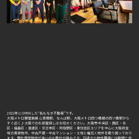
2022年にOPENした“名もなき不動産”です。
大阪メトロ御堂筋線 心斎橋駅、なんば駅、大阪メトロ四つ橋線の四ツ橋駅から
すぐ近く♪大阪でのお部屋探しはお任せください。大阪市 中央区・西区・北
区・福島区・浪速区・天王寺区・阿倍野区・東住吉区エリアを中心に大阪府全
域の賃貸物件、中古戸建・中古マンション・土地と幅広く物件を取り扱っており
ます。弊社限定物件が多いのも弊社の強みです。日頃から物件獲得には時間と労