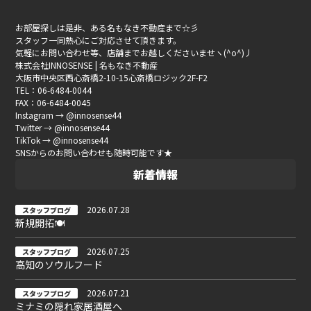
お部屋探しは是非、ある名もなき不動産まで☆彡
スタッフ一同熱心にご対応させて頂きます。
気軽にお問い合わせ等、店舗までお越しくださいませヽ(^o^)丿
株式会社INNOSENSE | 名もなき不動産
大阪市中央区西心斎橋2-10-15心斎橋ロジック2F-F2
TEL：06-6484-0044
FAX：06-6484-0045
Instagram → @innosense44
Twitter → @innosense44
TikTok → @innosense44
SNSからのお問い合わせも随時可能です★
新着情報
2026.07.28
スタッフブログ
新規開拓🍽
2026.07.25
スタッフブログ
高知のソウルフード
2026.07.21
スタッフブログ
ミナミの隠れ家居酒屋へ