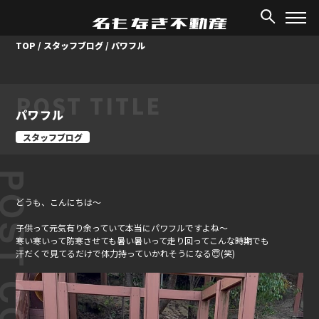
TOP
/
スタッフブログ
/
パワフル
POST TITLE
パワフル
スタッフブログ
ST CONTENT
どうも、こんにちは～
子供って元気有り余っていて本当にパワフルですよね～
寒い寒いって防寒させても暑い暑いって走り回ってこんな時期でも
汗だくで見てるだけで体力持っていかれそうになる😇(笑)