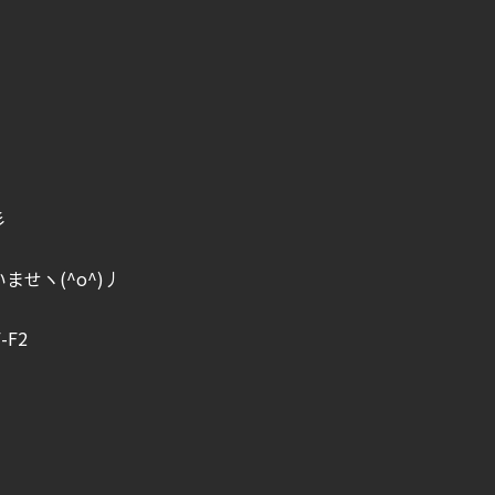
彡
せヽ(^o^)丿
F2