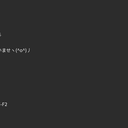
彡
せヽ(^o^)丿
F2