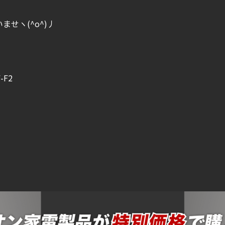
せヽ(^o^)丿
F2