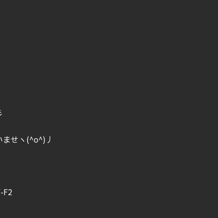
彡
せヽ(^o^)丿
F2