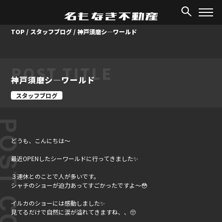
TOP
/
スタッフブログ
/
神戸須磨シ―ワールド
POST TITLE
神戸須磨シ―ワールド
スタッフブログ
ST CONTENT
どうも、こんにちは～
最近OPENしたシーワールドに行ってきました✨
３連休とのことで人が多いです。
シャチのショーが迫力あってすごかったですよ～😳
イルカのショーには感動しました✨
見てるだけで自然に涙が溢れてきますね、、🥺