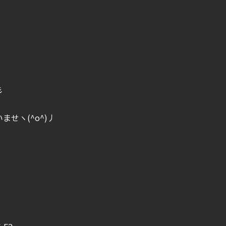
彡
せヽ(^o^)丿