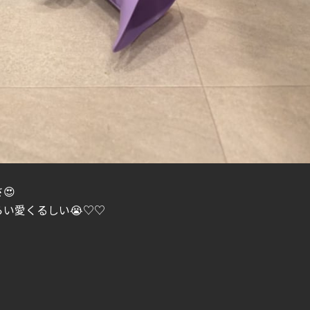
😍
い愛くるしい😭♡♡