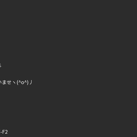
彡
せヽ(^o^)丿
F2