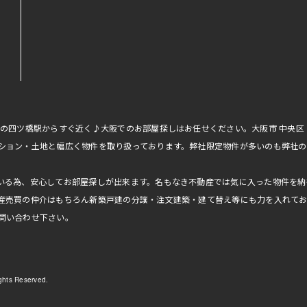
線の四ツ橋駅からすぐ近く♪大阪でのお部屋探しはお任せください。大阪市 中央
ション・土地と幅広く物件を取り扱っております。弊社限定物件が多いのも弊社の
いる為、安心してお部屋探しが出来ます。名もなき不動産では気に入った物件を納
産売買の仲介はもちろん新築戸建の分譲・注文建築・建て替え等にも力を入れて
問い合わせ下さい。
ts Reserved.