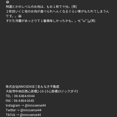
😂
特選とかのレベルのお肉は、もお１枚で十分。(笑)
２枚目いくと他のお肉が食べられへんくなるぐらい胃がもたれてしまうん
です。。😂
すだち冷麺があっさりで１番美味しかったかも。。٩( ”ω” )و(笑)
株式会社INNOSENSE | 名もなき不動産
大阪市中央区西心斎橋2-10-15心斎橋ロジック2F-F2
TEL：06-6484-0044
FAX：06-6484-0045
Instagram → @innosense44
Twitter → @innosense44
TikTok → @innosense44