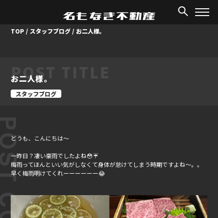
TOP
/
スタッフブログ
/
お二人様。
POST TITLE
お二人様。
スタッフブログ
ST CONTENT
どうも、こんにちは～
一昨日？凄い豪雨でしたよね😳☔
梅雨ってほんといい気がしなくて身体が怠けてしまう時期ですよね～。。
早く梅雨明けてくれーーーーーー😂