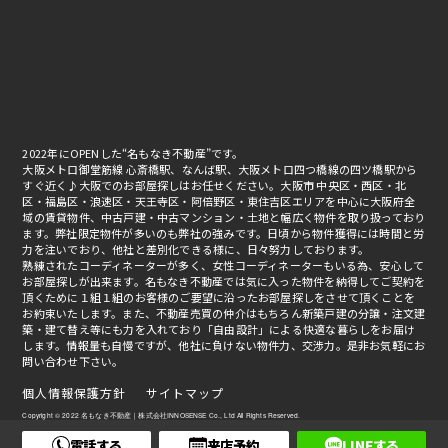
2022年にOPENした“名もなき不動産”です。
大阪メトロ御堂筋線 心斎橋駅、なんば駅、大阪メトロ四つ橋線の四ツ橋駅から
すぐ近く♪大阪でのお部屋探しはお任せください。大阪市 中央区・西区・北
区・福島区・浪速区・天王寺区・阿倍野区・東住吉区エリアを中心に大阪府全
域の賃貸物件、中古戸建・中古マンション・土地と幅広く物件を取り扱っており
ます。弊社限定物件が多いのも弊社の強みです。日頃から物件獲得には時間と労
力を注いでおり、他社と差別化できる様に、日々努力しております。
熟練されたコーディネーターが多く、女性コーディネーターもいる為、安心して
お部屋探しが出来ます。名もなき不動産では気に入った物件を納得してご契約を
頂くために１組１組のお客様のご要望に沿ったお部屋探しをさせて頂くことを
お約束いたします。また、不動産売買の仲介はもちろん新築戸建の分譲・注文建
築・建て替え等にも力を入れており「自由設計」による快適な暮らしをお届け
します。情報量も自慢ですが、他社に負けない物件力、交渉力。是非お気軽にお
問い合わせ下さい。
個人情報保護方針
サイトマップ
Copyright © 2022 名もなき不動産｜株式会社INNOSENSE Co., Ltd All Rights Reserved.
電話する
来店予約
LINEする