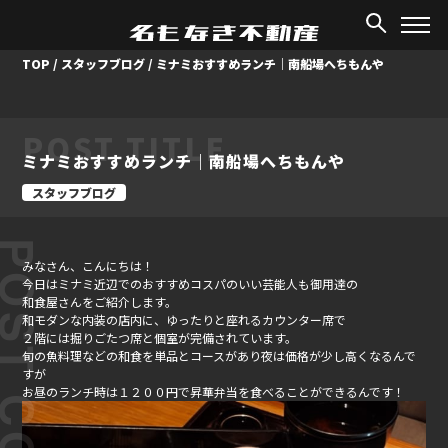
TOP
/
スタッフブログ
/
ミナミおすすめランチ｜南船場へちもんや
POST TITLE
ミナミおすすめランチ｜南船場へちもんや
スタッフブログ
ST CONTENT
みなさん、こんにちは！
今日はミナミ近辺でのおすすめコスパのいい芸能人も御用達の
和食屋さんをご紹介します。
和モダンな内装の店内に、ゆったりと座れるカウンター席で
２階には掘りごたつ席と個室が完備されています。
旬の魚料理などの和食を単品とコースがあり夜は価格が少し高くなるんで
すが
お昼のランチ時は１２００円で昇華弁当を食べることができるんです！