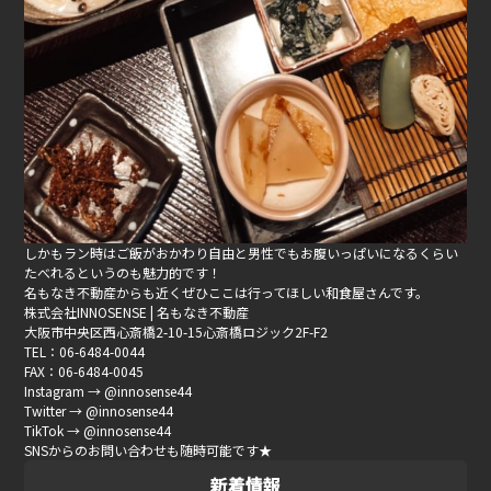
しかもラン時はご飯がおかわり自由と男性でもお腹いっぱいになるくらい
たべれるというのも魅力的です！
名もなき不動産からも近くぜひここは行ってほしい和食屋さんです。
株式会社INNOSENSE | 名もなき不動産
大阪市中央区西心斎橋2-10-15心斎橋ロジック2F-F2
TEL：06-6484-0044
FAX：06-6484-0045
Instagram → @innosense44
Twitter → @innosense44
TikTok → @innosense44
SNSからのお問い合わせも随時可能です★
新着情報