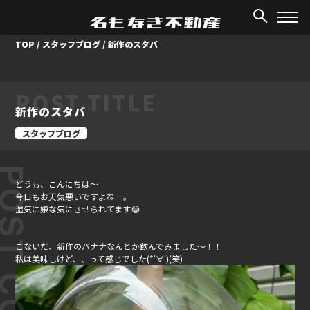
TOP
/
スタッフブログ
/
新作のスタバ
POST TITLE
新作のスタバ
スタッフブログ
ST CONTENT
どうも、こんにちは～
今日もお天気悪いですよねー。
湿気に嫌な気にさせられてます😂
こないだ、新作のバナナなんとか飲んでみました～！！
私は美味しけど、、って感じでした(*‘∀‘)(笑)