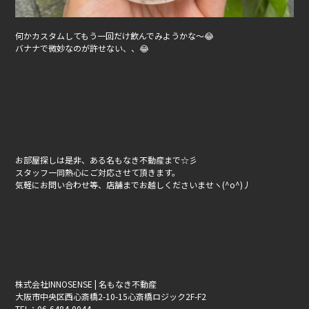
何かカスタムしてもう一回だけ飲んでみようかな～😂
バナナで微妙なのが許せない、、😂
お部屋探しは是非、ある名もなき不動産まで☆彡
スタッフ一同熱心にご対応させて頂きます。
気軽にお問い合わせ等、店舗までお越しくださいませヽ(^o^)丿
株式会社INNOSENSE | 名もなき不動産
大阪市中央区西心斎橋2-10-15心斎橋ロジック2F-F2
TEL：06-6484-0044