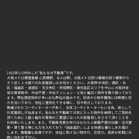
2022年にOPENした“名もなき不動産”です。
大阪メトロ御堂筋線 心斎橋駅、なんば駅、大阪メトロ四つ橋線の四ツ橋駅から
すぐ近く♪大阪でのお部屋探しはお任せください。大阪市 中央区・西区・北
区・福島区・浪速区・天王寺区・阿倍野区・東住吉区エリアを中心に大阪府全
域の賃貸物件、中古戸建・中古マンション・土地と幅広く物件を取り扱っており
ます。弊社限定物件が多いのも弊社の強みです。日頃から物件獲得には時間と労
力を注いでおり、他社と差別化できる様に、日々努力しております。
熟練されたコーディネーターが多く、女性コーディネーターもいる為、安心して
お部屋探しが出来ます。名もなき不動産では気に入った物件を納得してご契約を
頂くために１組１組のお客様のご要望に沿ったお部屋探しをさせて頂くことを
お約束いたします。また、不動産売買の仲介はもちろん新築戸建の分譲・注文建
築・建て替え等にも力を入れており「自由設計」による快適な暮らしをお届け
します。情報量も自慢ですが、他社に負けない物件力、交渉力。是非お気軽にお
問い合わせ下さい。