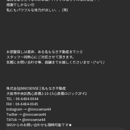
感謝でしかない🥺
私にもパワフルな体力がほしい、、(笑)
お部屋探しは是非、ある名もなき不動産まで☆彡
スタッフ一同熱心にご対応させて頂きます。
気軽にお問い合わせ等、店舗までお越しくださいませヽ(^o^)丿
株式会社INNOSENSE | 名もなき不動産
大阪市中央区西心斎橋2-10-15心斎橋ロジック2F-F2
TEL：06-6484-0044
FAX：06-6484-0045
Instagram → @innosense44
Twitter → @innosense44
TikTok → @innosense44
SNSからのお問い合わせも随時可能です★