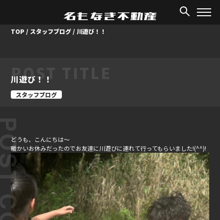
TOP
/
スタッフブログ
/
川遊び！！
POST TITLE
川遊び！！
スタッフブログ
ST CONTENT
どうも、こんにちは～
暖かいお休みだったのでお友達に川遊びに連れて行ってもらいました!(^^)!