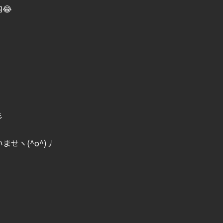
😂
彡
せヽ(^o^)丿