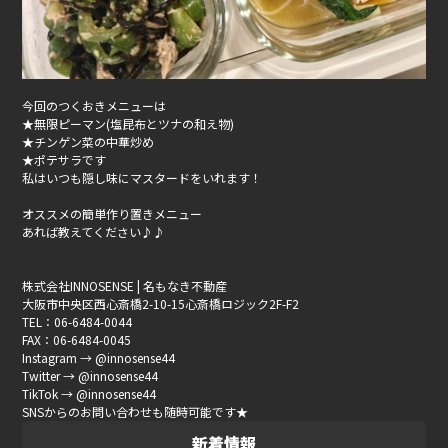
今回のつくおきメニューは
★無限ピーマン(塩昆布とツナの和え物)
★チンゲン菜の中華炒め
★ポテサラです
私はいつも隠し味にマスタードをいれます！
オススメの簡単作り置きメニュー
あれば教えてください♪♪
株式会社INNOSENSE | 名もなき不動産
大阪市中央区西心斎橋2-10-15心斎橋ロジック2F-F2
TEL：06-6484-0044
FAX：06-6484-0045
Instagram → @innosense44
Twitter → @innosense44
TikTok → @innosense44
SNSからのお問い合わせも随時可能です★
新着情報