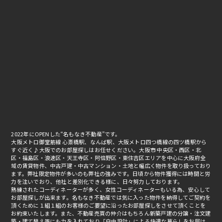
2022年にOPENした“名もなき不動産”です。
大阪メトロ御堂筋線 心斎橋駅、なんば駅、大阪メトロ四つ橋線の四ツ橋駅から
すぐ近く♪大阪でのお部屋探しはお任せください。大阪市 中央区・西区・北
区・福島区・浪速区・天王寺区・阿倍野区・東住吉区エリアを中心に大阪府全
域の賃貸物件、中古戸建・中古マンション・土地と幅広く物件を取り扱っており
ます。弊社限定物件が多いのも弊社の強みです。日頃から物件獲得には時間と労
力を注いでおり、他社と差別化できる様に、日々努力しております。
熟練されたコーディネーターが多く、女性コーディネーターもいる為、安心して
お部屋探しが出来ます。名もなき不動産では気に入った物件を納得してご契約を
頂くために１組１組のお客様のご要望に沿ったお部屋探しをさせて頂くことを
お約束いたします。また、不動産売買の仲介はもちろん新築戸建の分譲・注文建
築・建て替え等にも力を入れており「自由設計」による快適な暮らしをお届け