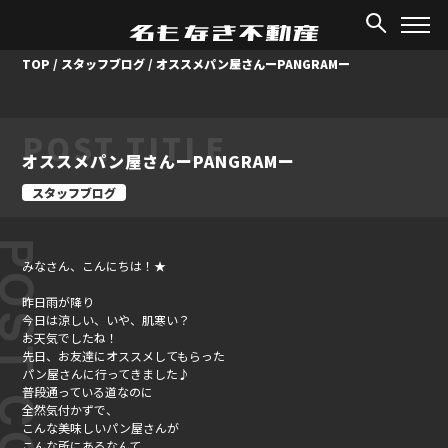
TOP
/
スタッフブログ
/
オススメパン屋さんーPANGRAMー
POST TITLE
オススメパン屋さんーPANGRAMー
スタッフブログ
ST CONTENT
みなさん、こんにちは！★
昨日雨が降り
今日は涼しい、いや、肌寒い？
お天気でしたね！
先日、お友達にオススメしてもらった
パン屋さんに行ってきました♪
普段通っている道なのに
全然気付かずで、
こんな美味しいパン屋さんが
こんな所にあるなんて、、、、