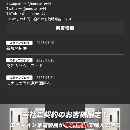
Instagram → @innosense44
Twitter → @innosense44
TikTok → @innosense44
SNSからのお問い合わせも随時可能です★
新着情報
2026.07.28
スタッフブログ
新規開拓🍽
2026.07.25
スタッフブログ
高知のソウルフード
2026.07.21
スタッフブログ
ミナミの隠れ家居酒屋へ