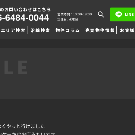
のお問い合わせはこちら
6-6484-0044
LINE
営業時間：10:00-19:00
定休日: 水曜日
エリア検索
沿線検索
物件コラム
売買物件情報
お客様
TLE
なくやっと行けました
ンケーキのお店みたいです