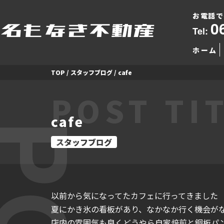
お電話で
0
Tel:
ホーム
TOP
/
スタッフブログ
/
cafe
POST TI
cafe
スタッフブログ
以前から気になってたカフェに行ってきました
夏にかき氷の看板があり、なかなか行く機会が
店内の雰囲気も良くどうやら自家焙煎と銅板パ