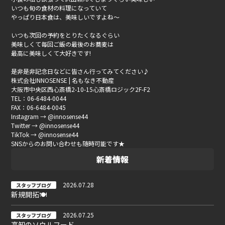
いつも旬の食材の料理になっていて
やっぱり日本食は、美味しいですよね〜
いつも次回の予約をとりたくなるぐらい
美味しくて毎回ご飯の最後のお蕎麦は
最高に美味しくて大好きです
!
是非是非記念日などに
皆さん行ってみてください♪
株式会社INNOSENSE | 名もなき不動産
大阪市中央区西心斎橋2-10-15心斎橋ロジック2F-F2
TEL：06-6484-0044
FAX：06-6484-0045
Instagram → @innosense44
Twitter → @innosense44
TikTok → @innosense44
SNSからのお問い合わせも随時可能です★
新着情報
2026.07.28
スタッフブログ
新規開拓🍽
2026.07.25
スタッフブログ
高知のソウルフード