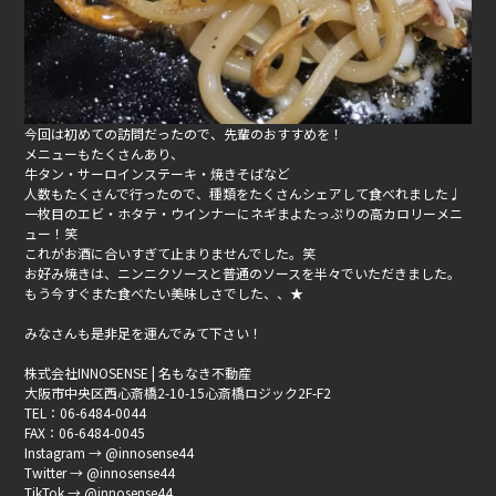
今回は初めての訪問だったので、先輩のおすすめを！
メニューもたくさんあり、
牛タン・サーロインステーキ・焼きそばなど
人数もたくさんで行ったので、種類をたくさんシェアして食べれました♩
一枚目のエビ・ホタテ・ウインナーにネギまよたっぷりの高カロリーメニ
ュー！笑
これがお酒に合いすぎて止まりませんでした。笑
お好み焼きは、ニンニクソースと普通のソースを半々でいただきました。
もう今すぐまた食べたい美味しさでした、、★
みなさんも是非足を運んでみて下さい！
株式会社INNOSENSE | 名もなき不動産
大阪市中央区西心斎橋2-10-15心斎橋ロジック2F-F2
TEL：06-6484-0044
FAX：06-6484-0045
Instagram → @innosense44
Twitter → @innosense44
TikTok → @innosense44