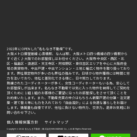
2022年にOPENした“名もなき不動産”です。
大阪メトロ御堂筋線 心斎橋駅、なんば駅、大阪メトロ四つ橋線の四ツ橋駅から
すぐ近く♪大阪でのお部屋探しはお任せください。大阪市 中央区・西区・北
区・福島区・浪速区・天王寺区・阿倍野区・東住吉区エリアを中心に大阪府全
域の賃貸物件、中古戸建・中古マンション・土地と幅広く物件を取り扱っており
ます。弊社限定物件が多いのも弊社の強みです。日頃から物件獲得には時間と労
力を注いでおり、他社と差別化できる様に、日々努力しております。
熟練されたコーディネーターが多く、女性コーディネーターもいる為、安心して
お部屋探しが出来ます。名もなき不動産では気に入った物件を納得してご契約を
頂くために１組１組のお客様のご要望に沿ったお部屋探しをさせて頂くことを
お約束いたします。また、不動産売買の仲介はもちろん新築戸建の分譲・注文建
築・建て替え等にも力を入れており「自由設計」による快適な暮らしをお届け
します。情報量も自慢ですが、他社に負けない物件力、交渉力。是非お気軽にお
問い合わせ下さい。
個人情報保護方針
サイトマップ
Copyright © 2022 名もなき不動産｜株式会社INNOSENSE Co., Ltd All Rights Reserved.