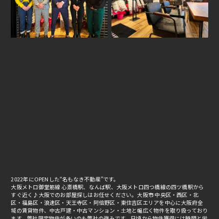
2022年にOPENした“名もなき不動産”です。
大阪メトロ御堂筋線 心斎橋駅、なんば駅、大阪メトロ四つ橋線の四ツ橋駅から
すぐ近く♪大阪でのお部屋探しはお任せください。大阪市 中央区・西区・北
区・福島区・浪速区・天王寺区・阿倍野区・東住吉区エリアを中心に大阪府全
域の賃貸物件、中古戸建・中古マンション・土地と幅広く物件を取り扱っており
ます。弊社限定物件が多いのも弊社の強みです。日頃から物件獲得には時間と労