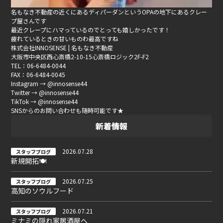
名もなき不動産の近くにあるディパーダンというOPAの地下にあるクレー
プ屋さんです
最近クレープにハマっているのでとっても嬉しかったです！
疲れているときの甘いものわ最高ですね
株式会社INNOSENSE | 名もなき不動産
大阪市中央区西心斎橋2-10-15心斎橋ロジック2F-F2
TEL：06-6484-0044
FAX：06-6484-0045
Instagram → @innosense44
Twitter → @innosense44
TikTok → @innosense44
SNSからのお問い合わせも随時可能です★
新着情報
2026.07.28
スタッフブログ
新規開拓🍽
2026.07.25
スタッフブログ
高知のソウルフード
2026.07.21
スタッフブログ
ミナミの隠れ家居酒屋へ