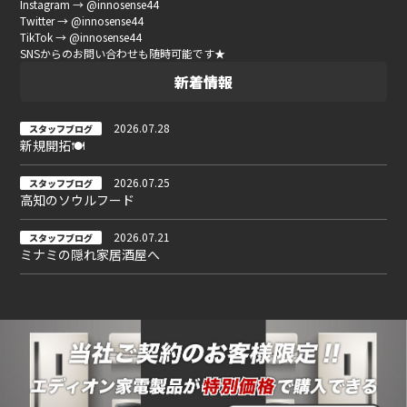
Instagram → @innosense44
Twitter → @innosense44
TikTok → @innosense44
SNSからのお問い合わせも随時可能です★
新着情報
2026.07.28
スタッフブログ
新規開拓🍽
2026.07.25
スタッフブログ
高知のソウルフード
2026.07.21
スタッフブログ
ミナミの隠れ家居酒屋へ