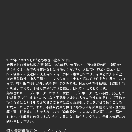
2022年にOPENした“名もなき不動産”です。
大阪メトロ御堂筋線 心斎橋駅、なんば駅、大阪メトロ四つ橋線の四ツ橋駅から
すぐ近く♪大阪でのお部屋探しはお任せください。大阪市 中央区・西区・北
区・福島区・浪速区・天王寺区・阿倍野区・東住吉区エリアを中心に大阪府全
域の賃貸物件、中古戸建・中古マンション・土地と幅広く物件を取り扱っており
ます。弊社限定物件が多いのも弊社の強みです。日頃から物件獲得には時間と労
力を注いでおり、他社と差別化できる様に、日々努力しております。
熟練されたコーディネーターが多く、女性コーディネーターもいる為、安心して
お部屋探しが出来ます。名もなき不動産では気に入った物件を納得してご契約を
頂くために１組１組のお客様のご要望に沿ったお部屋探しをさせて頂くことを
お約束いたします。また、不動産売買の仲介はもちろん新築戸建の分譲・注文建
築・建て替え等にも力を入れており「自由設計」による快適な暮らしをお届け
します。情報量も自慢ですが、他社に負けない物件力、交渉力。是非お気軽にお
問い合わせ下さい。
個人情報保護方針
サイトマップ