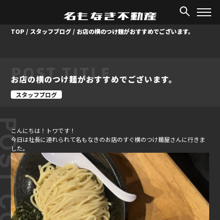
TOP
/
スタッフブログ
/
お店の横のつけ麺がおすすめでございます。
POST TITLE
お店の横のつけ麺がおすすめでございます。
スタッフブログ
ST CONTENT
こんにちは！トワです！
今日は社長に連れられて名もなきのお店のすぐ横のつけ麺屋さんに行きま
した。