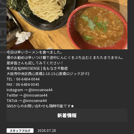
今日は辛いラーメンを食べました。
僕のお勧めは辛いつけ麺で途中にんにくをぶち込むとまたたまりません。
是非皆さんも試してみてください！
株式会社INNOSENSE | 名もなき不動産
大阪市中央区西心斎橋2-10-15心斎橋ロジック2F-F2
TEL：06-6484-0044
FAX：06-6484-0045
Instagram → @innosense44
Twitter → @innosense44
TikTok → @innosense44
SNSからのお問い合わせも随時可能です★
新着情報
2026.07.28
スタッフブログ