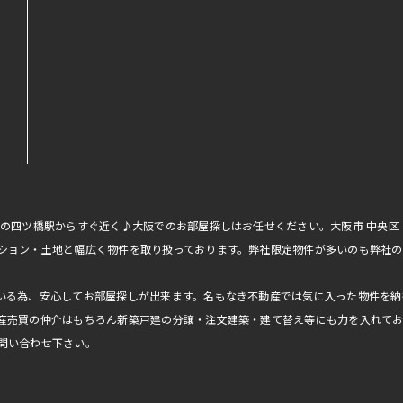
線の四ツ橋駅からすぐ近く♪大阪でのお部屋探しはお任せください。大阪市 中央
ション・土地と幅広く物件を取り扱っております。弊社限定物件が多いのも弊社の
いる為、安心してお部屋探しが出来ます。名もなき不動産では気に入った物件を納
産売買の仲介はもちろん新築戸建の分譲・注文建築・建て替え等にも力を入れて
問い合わせ下さい。