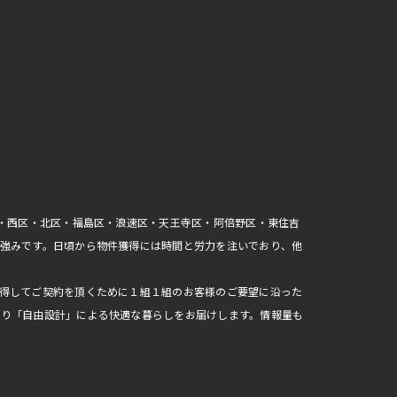
区・西区・北区・福島区・浪速区・天王寺区・阿倍野区・東住吉
強みです。日頃から物件獲得には時間と労力を注いでおり、他
得してご契約を頂くために１組１組のお客様のご要望に沿った
おり「自由設計」による快適な暮らしをお届けします。情報量も