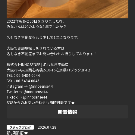
2022年もあと50日をきりましたね。
みなさんはどのような1年でしたか？
名もなき不動産ももう少しで1年になります。
大阪でお部屋探しをされている方は
名もなき不動産までお問い合わせお待ちしております！
株式会社INNOSENSE | 名もなき不動産
大阪市中央区西心斎橋2-10-15心斎橋ロジック2F-F2
TEL：06-6484-0044
FAX：06-6484-0045
Instagram → @innosense44
Twitter → @innosense44
TikTok → @innosense44
SNSからのお問い合わせも随時可能です★
新着情報
2026.07.28
スタッフブログ
新規開拓🍽