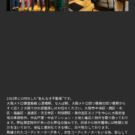
2022年にOPENした“名もなき不動産”です。
大阪メトロ御堂筋線 心斎橋駅、なんば駅、大阪メトロ四つ橋線の四ツ橋駅から
すぐ近く♪大阪でのお部屋探しはお任せください。大阪市 中央区・西区・北
区・福島区・浪速区・天王寺区・阿倍野区・東住吉区エリアを中心に大阪府全
域の賃貸物件、中古戸建・中古マンション・土地と幅広く物件を取り扱っており
ます。弊社限定物件が多いのも弊社の強みです。日頃から物件獲得には時間と労
力を注いでおり、他社と差別化できる様に、日々努力しております。
熟練されたコーディネーターが多く、女性コーディネーターもいる為、安心して