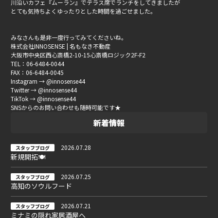
川沿いカフェ『ムーラン』でテラス席でランチをしてきましたが
とても気持ちよくゆったりとした時間を過ごせました。
みなさんも是非一度行ってみてくださいね。
株式会社INNOSENSE | 名もなき不動産
大阪市中央区西心斎橋2-10-15心斎橋ロジック2F-F2
TEL：06-6484-0044
FAX：06-6484-0045
Instagram → @innosense44
Twitter → @innosense44
TikTok → @innosense44
SNSからのお問い合わせも随時可能です★
新着情報
2026.07.28
スタッフブログ
新規開拓🍽
2026.07.25
スタッフブログ
高知のソウルフード
2026.07.21
スタッフブログ
ミナミの隠れ家居酒屋へ