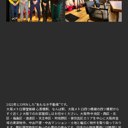
2022年にOPENした“名もなき不動産”です。
大阪メトロ御堂筋線 心斎橋駅、なんば駅、大阪メトロ四つ橋線の四ツ橋駅から
すぐ近く♪大阪でのお部屋探しはお任せください。大阪市 中央区・西区・北
区・福島区・浪速区・天王寺区・阿倍野区・東住吉区エリアを中心に大阪府全
域の賃貸物件、中古戸建・中古マンション・土地と幅広く物件を取り扱っており
ます。弊社限定物件が多いのも弊社の強みです。日頃から物件獲得には時間と労