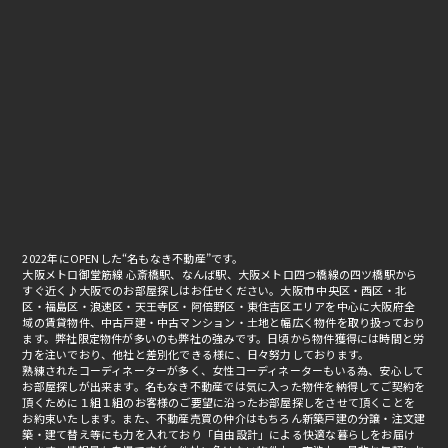
2022年にOPENした“名もなき不動産”です。
大阪メトロ御堂筋線 心斎橋駅、なんば駅、大阪メトロ四つ橋線の四ツ橋駅から
すぐ近く♪大阪でのお部屋探しはお任せください。大阪市 中央区・西区・北
区・福島区・浪速区・天王寺区・阿倍野区・東住吉区エリアを中心に大阪府全
域の賃貸物件、中古戸建・中古マンション・土地と幅広く物件を取り扱っており
ます。弊社限定物件が多いのも弊社の強みです。日頃から物件獲得には時間と労
力を注いでおり、他社と差別化できる様に、日々努力しております。
熟練されたコーディネーターが多く、女性コーディネーターもいる為、安心して
お部屋探しが出来ます。名もなき不動産では気に入った物件を納得してご契約を
頂くために１組１組のお客様のご要望に沿ったお部屋探しをさせて頂くことを
お約束いたします。また、不動産売買の仲介はもちろん新築戸建の分譲・注文建
築・建て替え等にも力を入れており「自由設計」による快適な暮らしをお届け