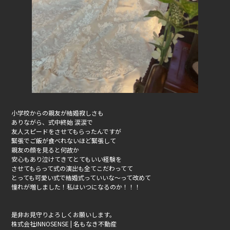
小学校からの親友が結婚寂しさも
ありながら、式中終始
涙涙で
友人スピードをさせてもらったんですが
緊張でご飯が食べれないほど
緊張して
親友の顔を見ると何故か
安心もあり泣けてきてとても
いい経験を
させてもらって
式の演出も全てこだわってて
とっても可愛い式で
結婚式っていいな〜って改めて
憧れが増しました！
私はいつになるのか！！！
是非お見守りよろしくお願いします。
株式会社INNOSENSE | 名もなき不動産