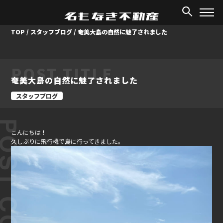
TOP
/
スタッフブログ
/
奄美大島の自然に魅了されました
POST TITLE
奄美大島の自然に魅了されました
スタッフブログ
ST CONTENT
こんにちは！
久しぶりに飛行機で島に行ってきました。