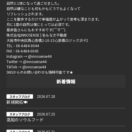
自然と1体になって過ごせました。
自然は嫌なことも何もかもどうでもよくなって
リフレッシュされます。
ここを散歩するだけで幸福度が上がって思考も深まります。
月に1度の自然は僕にとっては必須です。
是非皆さんにもおすすめです(⌒∇⌒)
株式会社INNOSENSE | 名もなき不動産
大阪市中央区西心斎橋2-10-15心斎橋ロジック2F-F2
TEL：06-6484-0044
FAX：06-6484-0045
Instagram → @innosense44
Twitter → @innosense44
TikTok → @innosense44
SNSからのお問い合わせも随時可能です★
新着情報
2026.07.28
スタッフブログ
新規開拓🍽
2026.07.25
スタッフブログ
高知のソウルフード
2026.07.21
スタッフブログ