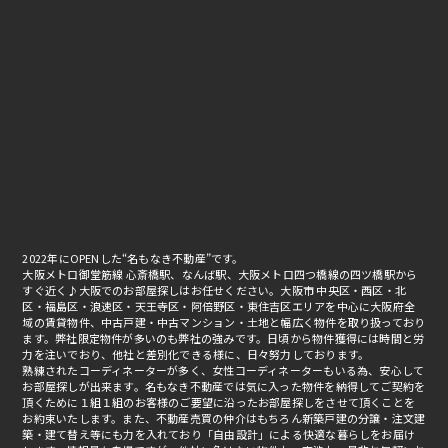
2022年にOPENした“名もなき不動産”です。
大阪メトロ御堂筋線 心斎橋駅、なんば駅、大阪メトロ四つ橋線の四ツ橋駅から
すぐ近く♪大阪でのお部屋探しはお任せください。大阪市 中央区・西区・北
区・福島区・浪速区・天王寺区・阿倍野区・東住吉区エリアを中心に大阪府全
域の賃貸物件、中古戸建・中古マンション・土地と幅広く物件を取り扱っており
ます。弊社限定物件が多いのも弊社の強みです。日頃から物件獲得には時間と労
力を注いでおり、他社と差別化できる様に、日々努力しております。
熟練されたコーディネーターが多く、女性コーディネーターもいる為、安心して
お部屋探しが出来ます。名もなき不動産では気に入った物件を納得してご契約を
頂くために１組１組のお客様のご要望に沿ったお部屋探しをさせて頂くことを
お約束いたします。また、不動産売買の仲介はもちろん新築戸建の分譲・注文建
築・建て替え等にも力を入れており「自由設計」による快適な暮らしをお届け