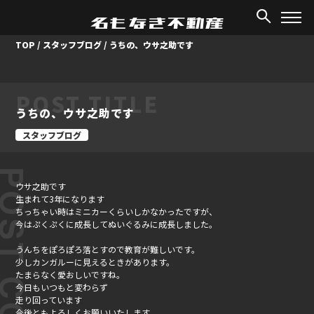
TOP
/
スタッフブログ
/
うちの、ウサ之助です
POST TITLE
うちの、ウサ之助です
スタッフブログ
ST CONTENT
ウサ之助です
生まれて3年になります
ちっちゃい時はミニカーくらいしかなかったですが、
今はぷくぷくに成長してぬいぐるみに成長しました。
うんちをぽろぽろ落とすので教育が難しいです。
少しカンガルーに見えるときがあります。
たまらなく愛おしいですね。
今日もいつもと変わらず
走り回っています
今後ともよろしくお願いいたします。