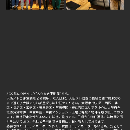
2022年にOPENした“名もなき不動産”です。
大阪メトロ御堂筋線 心斎橋駅、なんば駅、大阪メトロ四つ橋線の四ツ橋駅から
すぐ近く♪大阪でのお部屋探しはお任せください。大阪市 中央区・西区・北
区・福島区・浪速区・天王寺区・阿倍野区・東住吉区エリアを中心に大阪府全
域の賃貸物件、中古戸建・中古マンション・土地と幅広く物件を取り扱っており
ます。弊社限定物件が多いのも弊社の強みです。日頃から物件獲得には時間と労
力を注いでおり、他社と差別化できる様に、日々努力しております。
熟練されたコーディネーターが多く、女性コーディネーターもいる為、安心して