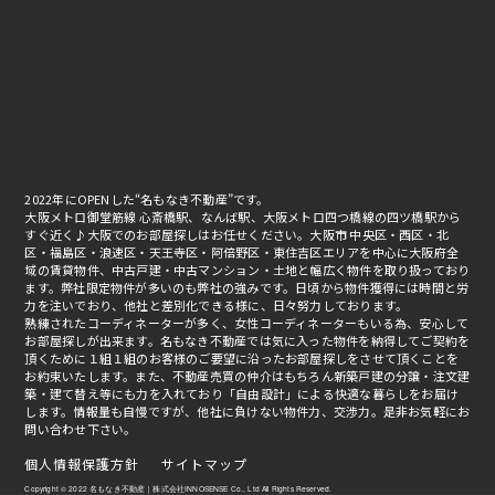
2022年にOPENした“名もなき不動産”です。
大阪メトロ御堂筋線 心斎橋駅、なんば駅、大阪メトロ四つ橋線の四ツ橋駅から
すぐ近く♪大阪でのお部屋探しはお任せください。大阪市 中央区・西区・北
区・福島区・浪速区・天王寺区・阿倍野区・東住吉区エリアを中心に大阪府全
域の賃貸物件、中古戸建・中古マンション・土地と幅広く物件を取り扱っており
ます。弊社限定物件が多いのも弊社の強みです。日頃から物件獲得には時間と労
力を注いでおり、他社と差別化できる様に、日々努力しております。
熟練されたコーディネーターが多く、女性コーディネーターもいる為、安心して
お部屋探しが出来ます。名もなき不動産では気に入った物件を納得してご契約を
頂くために１組１組のお客様のご要望に沿ったお部屋探しをさせて頂くことを
お約束いたします。また、不動産売買の仲介はもちろん新築戸建の分譲・注文建
築・建て替え等にも力を入れており「自由設計」による快適な暮らしをお届け
します。情報量も自慢ですが、他社に負けない物件力、交渉力。是非お気軽にお
問い合わせ下さい。
個人情報保護方針
サイトマップ
Copyright © 2022 名もなき不動産｜株式会社INNOSENSE Co., Ltd All Rights Reserved.