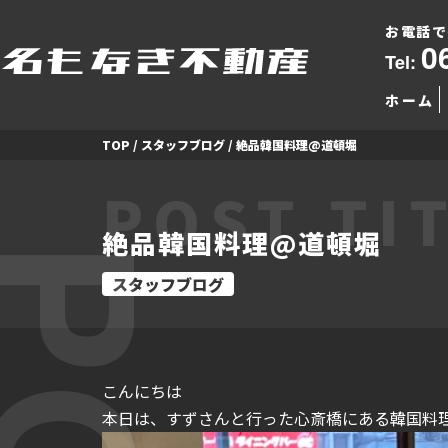
お電話で
0
Tel:
ホーム
TOP
/
スタッフブログ
/
絶品韓国料理@道頓堀
POST TI
絶品韓国料理@道頓堀
スタッフブログ
こんにちは
本日は、すずさんと
行った心斎橋にある韓国料