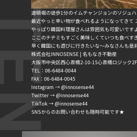
道頓堀の徒歩
1
分の
イムチャンジョンのソジュハ
最近やっと辛い物が食べれるように
なってきて
やっぱり韓国料理屋さんは
雰囲気も可愛いです
ここのチヂミもすごく
美味しくていつも食べす
早く韓国にも遊びに行きたいな〜
みなさんも是
株式会社INNOSENSE | 名もなき不動産
大阪市中央区西心斎橋2-10-15心斎橋ロジック2F-
TEL：06-6484-0044
FAX：06-6484-0045
Instagram → @innosense44
Twitter → @innosense44
TikTok → @innosense44
SNSからのお問い合わせも随時可能です★