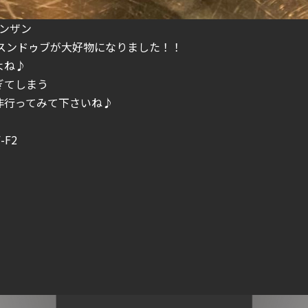
ンザン
スンドゥブが
大好物になりました！！
よね♪
ぎてしまう
非行ってみて下さいね♪
F2