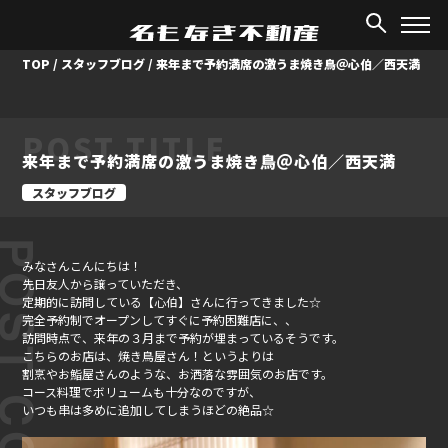
TOP
/
スタッフブログ
/
来年まで予約満席の激うま焼き鳥＠心伯／西天満
POST TITLE
来年まで予約満席の激うま焼き鳥＠心伯／西天満
スタッフブログ
ST CONTENT
みなさんこんにちは！
先日友人から譲っていただき、
定期的に訪問している【心伯】さんに行ってきました☆
完全予約制でオープンしてすぐに予約困難店に、、
訪問時点で、来年の３月まで予約が埋まっているそうです。
こちらのお店は、焼き鳥屋さん！というよりは
割烹やお鮨屋さんのような、お洒落な雰囲気のお店です。
コース料理でボリュームも十分なのですが、
いつも串は多めに追加してしまうほどの絶品☆