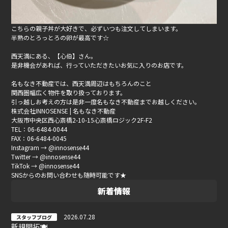
こちらの親子丼が大好きで、必ずいつも注文してしまいます。
半熟のとろっとろの卵が最高です☆
西天満にある、【心伯】さん。
是非機会があれば、行っていただきたいお気に入りのお店です。
名もなき不動産では、西天満周辺はもちろんのこと
関西圏幅広く物件を取り扱っております。
引っ越しお考えの方は是非一度名もなき不動産までお越しください。
株式会社INNOSENSE | 名もなき不動産
大阪市中央区西心斎橋2-10-15心斎橋ロジック2F-F2
TEL：06-6484-0044
FAX：06-6484-0045
Instagram → @innosense44
Twitter → @innosense44
TikTok → @innosense44
SNSからのお問い合わせも随時可能です★
新着情報
2026.07.28
スタッフブログ
新規開拓🍽