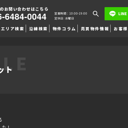
のお問い合わせはこちら
6-6484-0044
LINE
営業時間：10:00-19:00
定休日: 水曜日
エリア検索
沿線検索
物件コラム
売買物件情報
お客様
TLE
ット
る
した！