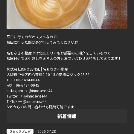
平日に行くのがオススメなので、
梅田に行った際は是非行ってみてください♬
名もなき不動産では北区エリアもお部屋のご紹介をしているので
梅田付近でお引越しをお考えの方もお問い合わせお待ちしております！
株式会社INNOSENSE | 名もなき不動産
大阪市中央区西心斎橋2-10-15心斎橋ロジック2F-F2
TEL：06-6484-0044
FAX：06-6484-0045
Instagram → @innosense44
Twitter → @innosense44
TikTok → @innosense44
SNSからのお問い合わせも随時可能です★
新着情報
2026.07.28
スタッフブログ